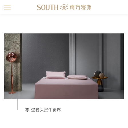
s
尊·玺粉头层牛皮席