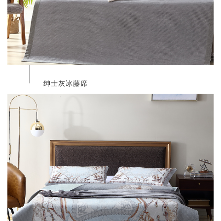
绅士灰冰藤席