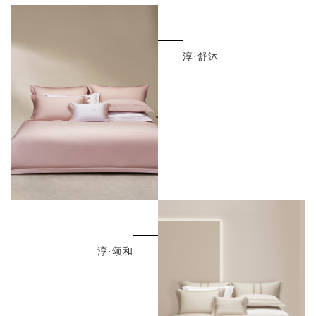
淳·舒沐
淳·颂和