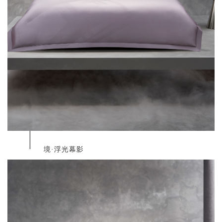
境·浮光幕影