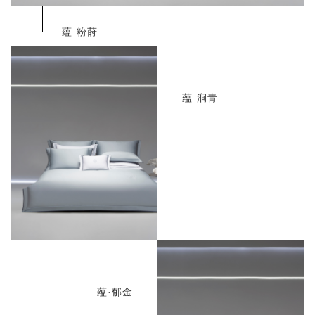
蕴·粉莳
蕴·涧青
蕴·郁金