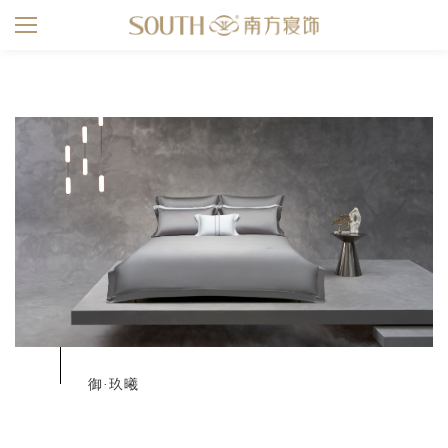
s
御·玖曦